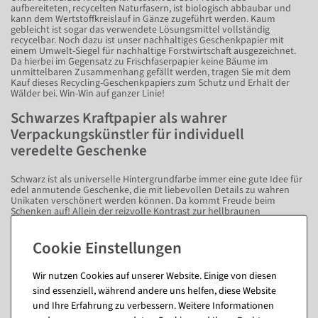
aufbereiteten, recycelten Naturfasern, ist biologisch abbaubar und
kann dem Wertstoffkreislauf in Gänze zugeführt werden. Kaum
gebleicht ist sogar das verwendete Lösungsmittel vollständig
recycelbar. Noch dazu ist unser nachhaltiges Geschenkpapier mit
einem Umwelt-Siegel für nachhaltige Forstwirtschaft ausgezeichnet.
Da hierbei im Gegensatz zu Frischfaserpapier keine Bäume im
unmittelbaren Zusammenhang gefällt werden, tragen Sie mit dem
Kauf dieses Recycling-Geschenkpapiers zum Schutz und Erhalt der
Wälder bei. Win-Win auf ganzer Linie!
Schwarzes Kraftpapier als wahrer
Verpackungskünstler für individuell
veredelte Geschenke
Schwarz ist als universelle Hintergrundfarbe immer eine gute Idee für
edel anmutende Geschenke, die mit liebevollen Details zu wahren
Unikaten verschönert werden können. Da kommt Freude beim
Schenken auf! Allein der reizvolle Kontrast zur hellbraunen
Papierrückseite bietet Raum für Gestaltungsideen. Aber auch in
Verbindung mit Geschenkpapieren in anderen Farben und Mustern
macht unser schwarzes Kraftpapier eine gute Figur. Zudem bietet es
einen ruhigen Hintergrundrahmen um hochwertige Schleifen und
Bänder perfekt zur Geltung zu bringen. Auch persönliche Widmungen,
Basteleien und weitere Details sehen auf dem unifarbenen
Wir nutzen Cookies auf unserer Website. Einige von diesen
Geschenkpapier einfach hervorragend aus!
sind essenziell, während andere uns helfen, diese Website
und Ihre Erfahrung zu verbessern. Weitere Informationen