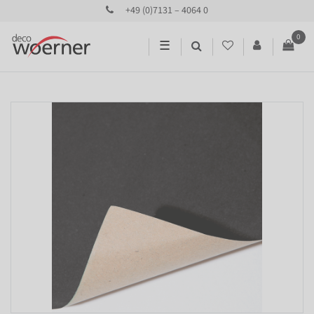
+49 (0)7131 – 4064 0
0
☰