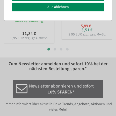
Alle ablehnen
Nachhaltiges Geschenkband
Perlenkette rot 1000 cm
Lieblingsmensch 15mm, 18
Sofort versandfähig.
m
Sofort versandfähig.
5,89 €
3,51 €
11,84 €
2,95 EUR zzgl. ges. MwSt.
9,95 EUR zzgl. ges. MwSt.
Zum Newsletter anmelden und sofort
10%
bei der
nächsten Bestellung sparen.*
Newsletter abonnieren und sofort
10% SPAREN*
Immer informiert über aktuelle Deko-Trends, Angebote, Aktionen und
vieles Mehr!