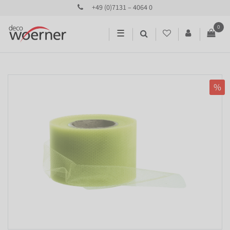
+49 (0)7131 – 4064 0
0
☰
%