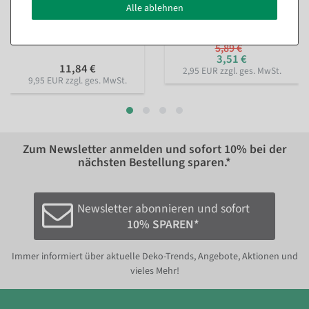
Alle ablehnen
Lieblingsmensch 15mm, 18
Sofort versandfähig.
m
Sofort versandfähig.
5,89 €
3,51 €
11,84 €
2,95 EUR zzgl. ges. MwSt.
9,95 EUR zzgl. ges. MwSt.
Zum Newsletter anmelden und sofort
10%
bei der
nächsten Bestellung sparen.*
Newsletter abonnieren und sofort
10% SPAREN*
Immer informiert über aktuelle Deko-Trends, Angebote, Aktionen und
vieles Mehr!