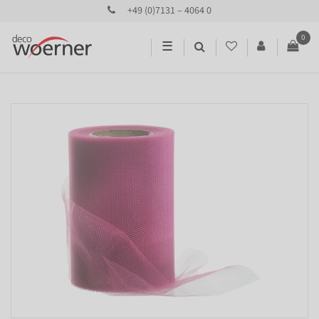
+49 (0)7131 – 4064 0
0
☰