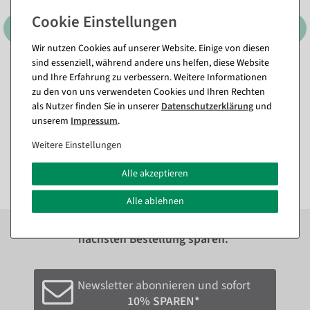
Wir nutzen Cookies auf unserer Website. Einige von diesen
sind essenziell, während andere uns helfen, diese Website
Muschel und Schnecken-Mix
Künstliche Gerbera
und Ihre Erfahrung zu verbessern. Weitere Informationen
Maritime-Streu-Dekoration
Streublütenmix 60 Stück
zu den von uns verwendeten Cookies und Ihren Rechten
2000 g
Sofort versandfähig.
als Nutzer finden Sie in unserer
Daten­schutz­erklärung
und
Sofort versandfähig.
unserem
Impressum
.
10,65 €
15,41 €
8,27 €
Weitere Einstellungen
12,95 EUR zzgl. ges. MwSt.
6,95 EUR zzgl. ges. MwSt.
Alle akzeptieren
Alle ablehnen
Zum Newsletter anmelden und sofort
10%
bei der
nächsten Bestellung sparen.*
Newsletter abonnieren und sofort
10% SPAREN*