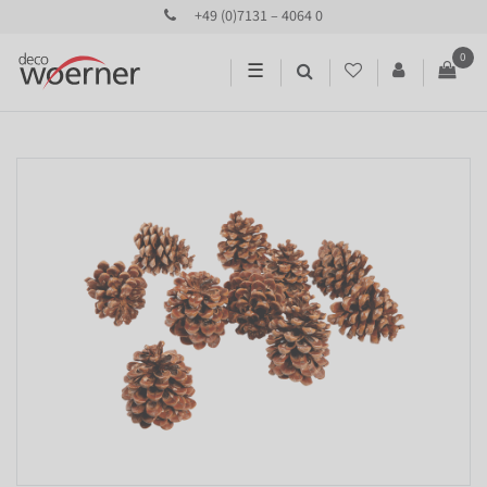
+49 (0)7131 – 4064 0
0
☰