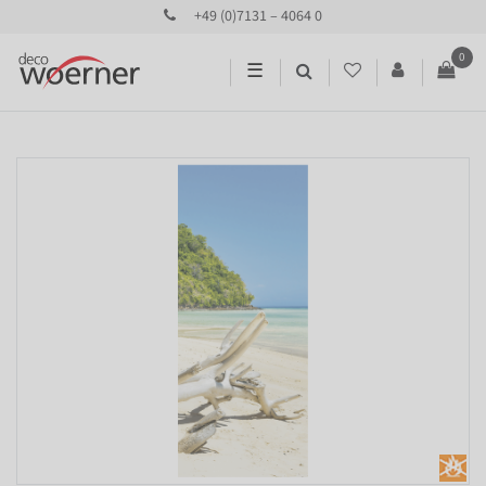
+49 (0)7131 – 4064 0
0
☰