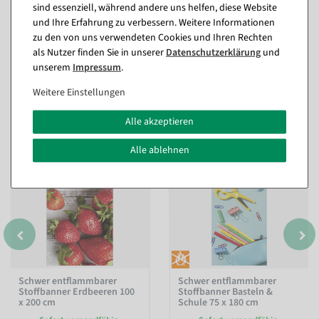
sind essenziell, während andere uns helfen, diese Website
Fragen zum Artikel
und Ihre Erfahrung zu verbessern. Weitere Informationen
zu den von uns verwendeten Cookies und Ihren Rechten
als Nutzer finden Sie in unserer
Daten­schutz­erklärung
und
unserem
Impressum
.
Passende Artikel zu diesem Produkt
Weitere Einstellungen
(8)
Alle akzeptieren
Alle ablehnen
Schwer entflammbarer
Schwer entflammbarer
Stoffbanner Erdbeeren 100
Stoffbanner Basteln &
x 200 cm
Schule 75 x 180 cm