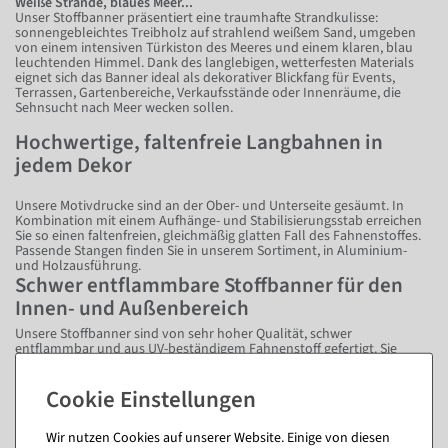
Weiße Strände, blaues Meer...
Unser Stoffbanner präsentiert eine traumhafte Strandkulisse:
sonnengebleichtes Treibholz auf strahlend weißem Sand, umgeben
von einem intensiven Türkiston des Meeres und einem klaren, blau
leuchtenden Himmel. Dank des langlebigen, wetterfesten Materials
eignet sich das Banner ideal als dekorativer Blickfang für Events,
Terrassen, Gartenbereiche, Verkaufsstände oder Innenräume, die
Sehnsucht nach Meer wecken sollen.
Hochwertige, faltenfreie Langbahnen in
jedem Dekor
Unsere Motivdrucke sind an der Ober- und Unterseite gesäumt. In
Kombination mit einem Aufhänge- und Stabilisierungsstab erreichen
Sie so einen faltenfreien, gleichmäßig glatten Fall des Fahnenstoffes.
Passende Stangen finden Sie in unserem Sortiment, in Aluminium-
und Holzausführung.
Schwer entflammbare Stoffbanner für den
Innen- und Außenbereich
Unsere Stoffbanner sind von sehr hoher Qualität, schwer
entflammbar und aus UV-beständigem Fahnenstoff gefertigt. Sie
können das Stoffbanner daher bedenkenlos in öffentlichen
Einrichtungen wie Flughäfen, Einkaufszentren oder ähnlichem
aufhängen.
Kontaktieren Sie uns, wenn Sie die Zertifikate für Ihre Dokumente
benötigen.
Wir nutzen Cookies auf unserer Website. Einige von diesen