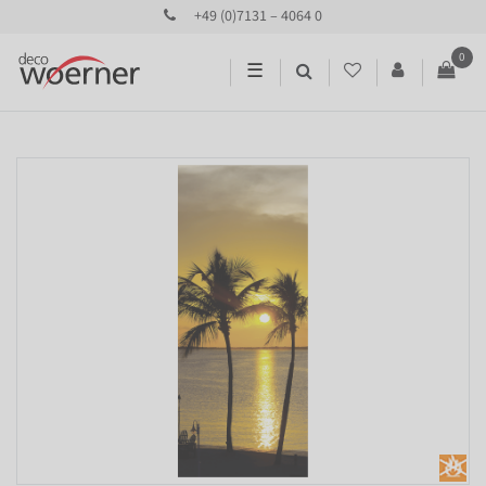
+49 (0)7131 – 4064 0
0
☰