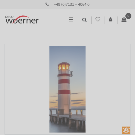
+49 (0)7131 – 4064 0
0
☰