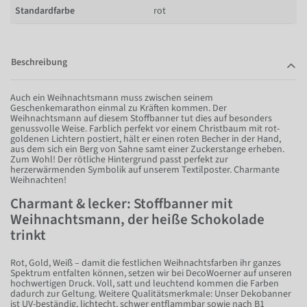
Standardfarbe
rot
Beschreibung
Auch ein Weihnachtsmann muss zwischen seinem
Geschenkemarathon einmal zu Kräften kommen. Der
Weihnachtsmann auf diesem Stoffbanner tut dies auf besonders
genussvolle Weise. Farblich perfekt vor einem Christbaum mit rot-
goldenen Lichtern postiert, hält er einen roten Becher in der Hand,
aus dem sich ein Berg von Sahne samt einer Zuckerstange erheben.
Zum Wohl! Der rötliche Hintergrund passt perfekt zur
herzerwärmenden Symbolik auf unserem Textilposter. Charmante
Weihnachten!
Charmant & lecker: Stoffbanner mit
Weihnachtsmann, der heiße Schokolade
trinkt
Rot, Gold, Weiß – damit die festlichen Weihnachtsfarben ihr ganzes
Spektrum entfalten können, setzen wir bei DecoWoerner auf unseren
hochwertigen Druck. Voll, satt und leuchtend kommen die Farben
dadurch zur Geltung. Weitere Qualitätsmerkmale: Unser Dekobanner
ist UV-beständig, lichtecht, schwer entflammbar sowie nach B1