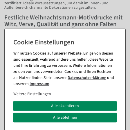
zertifiziert. Ideale Voraussetzungen, um damit im Innen- und
Außenbereich charmante Dekorationen zu gestalten.
Festliche Weihnachtsmann-Motivdrucke mit
Witz, Verve, Qualität und ganz ohne Falten
Genuss ohne Ende: Unsere Deko-Langbahnen sind mit zwei
Hohlsäumen versehen. In Kombination mit einer Aufhänge- und
Befestigungsstange fallen Sie ebenmäßig, glatt, einfach wunderschön.
So kann sich das Auge lange daran satt sehen. Passende Stangen
bieten wir Ihnen in Holz und Alu. Ob im Schaufenster, Point of Sale,
Wir nutzen Cookies auf unserer Website. Einige von diesen
Foyers und Eingangsbereichen, oder auf Messen und Veranstaltungen
sind essenziell, während andere uns helfen, diese Website
– dieses Textilposter punktet mit ganz viel Charme. Lockern Sie das
und Ihre Erfahrung zu verbessern. Weitere Informationen
Betriebsklima in Büros und Geschäftsräumen auf oder zeigen Sie mit
diesem Wandbehang in ihrem Zuhause dem Vorweihnachtsstress die
zu den von uns verwendeten Cookies und Ihren Rechten
kalte – oder vielmehr heiße – Schulter.
als Nutzer finden Sie in unserer
Daten­schutz­erklärung
und
Allgemein
unserem
Impressum
.
Einseitig bedrucktes Textilgewebe (115 g/m²) in schwer entflammbarer
Weitere Einstellungen
Qualität - Brandschutzklasse DIN 13501-1. Inkl. Hohlsaum oben und
unten.
Alle akzeptieren
Fragen zum Artikel
Alle ablehnen