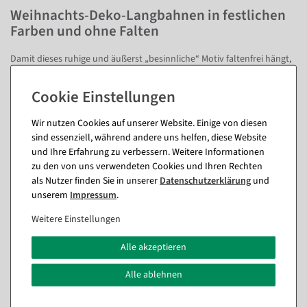
Weihnachts-Deko-Langbahnen in festlichen
Farben und ohne Falten
Damit dieses ruhige und äußerst „besinnliche“ Motiv faltenfrei hängt,
haben wir es oben und unten mit einem Hohlsaum ausgestattet. In
Verbindung mit einer Aufhänge- und Stabilisierungsstange hängen
unsere Motivdrucke damit ebenmäßig glatt. Passende Stangen zum
Aufhängen unserer Deko-Langbahnen bieten wir Ihnen in den
Varianten Holz und Alu. Bringen Sie mehr Witz und Leichtigkeit in
Schaufenster, Verkaufsflächen, Geschäftsräume und Büros, Foyers und
Wir nutzen Cookies auf unserer Website. Einige von diesen
Eingangsbereiche, sowie Messen und Veranstaltungen. Im eigenen
sind essenziell, während andere uns helfen, diese Website
Zuhause als Wandbehang platziert, hat der Vorweihnachtsstress keine
Chance. Zur Weihnachtszeit eine ruhige Kugel zu schieben, war noch
und Ihre Erfahrung zu verbessern. Weitere Informationen
nie so einfach!
zu den von uns verwendeten Cookies und Ihren Rechten
als Nutzer finden Sie in unserer
Daten­schutz­erklärung
und
Allgemein
unserem
Impressum
.
Einseitig bedrucktes Textilgewebe (115 g/m²) in schwer entflammbarer
Qualität - Brandschutzklasse DIN 13501-1. Inkl. Hohlsaum oben und
Weitere Einstellungen
unten.
Alle akzeptieren
Fragen zum Artikel
Alle ablehnen