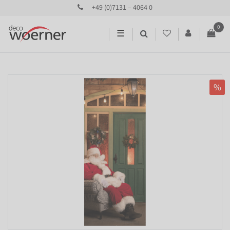
+49 (0)7131 – 4064 0
0
☰
%