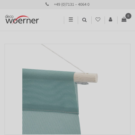
+49 (0)7131 – 4064 0
0
☰