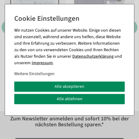
Wir nutzen Cookies auf unserer Website. Einige von diesen
sind essenziell, während andere uns helfen, diese Website
und Ihre Erfahrung zu verbessern. Weitere Informationen
Maxi-Flex Bannerständer
Stoffbanner-Alu-
zu den von uns verwendeten Cookies und Ihren Rechten
Aufhängestangen-Set mit
Sofort versandfähig.
Saugnäpfchen für
als Nutzer finden Sie in unserer
Daten­schutz­erklärung
und
Glasflächen, 104 cm
In verschiedenen
unserem
Impressum
.
Ausführungen
Sofort versandfähig.
ab 177,31 €
Weitere Einstellungen
149,00 EUR zzgl. ges. MwSt.
27,31 €
Alle akzeptieren
22,95 EUR zzgl. ges. MwSt.
Alle ablehnen
Zum Newsletter anmelden und sofort
10%
bei der
nächsten Bestellung sparen.*