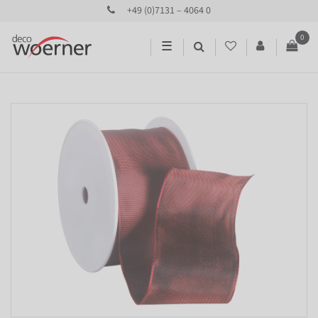
+49 (0)7131 – 4064 0
0
☰