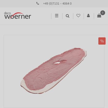
+49 (0)7131 – 4064 0
0
☰
%