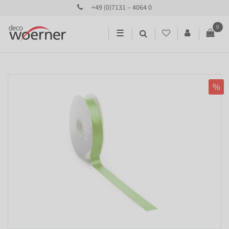
+49 (0)7131 – 4064 0
0
☰
%