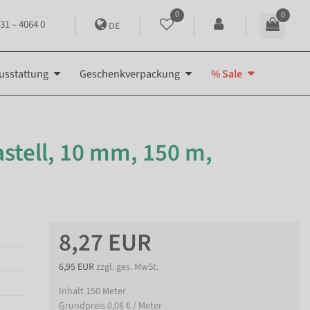
0
0
31 – 4064 0
DE
usstattung
Geschenkverpackung
% Sale
stell, 10 mm, 150 m,
8,27 EUR
6,95 EUR
zzgl. ges. MwSt.
Inhalt
150
Meter
Grundpreis
0,06 € / Meter