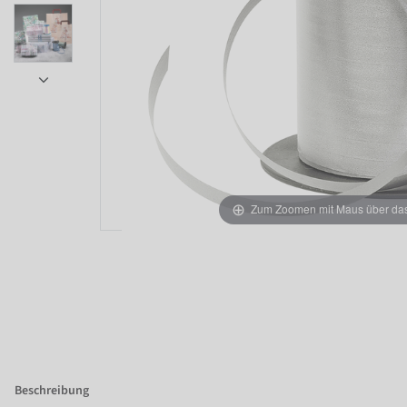
Item 1 of 5
Zum Zoomen mit Maus über das 
Beschreibung