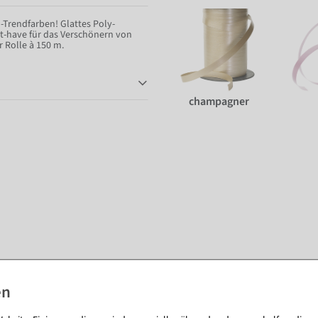
-Trendfarben! Glattes Poly-
t-have für das Verschönern von
r Rolle à 150 m.
champagner
Passende Artikel zu diesem Produkt (8)
%