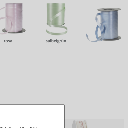
rosa
salbeigrün