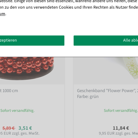
ebsite. Einige von diesen sind essenziell, während andere uns helfen, diese
en zu den von uns verwendeten Cookies und Ihren Rechten als Nutzer finde
sum
.
kzeptieren
Alle ab
ot 1000 cm
Geschenkband "Flower Power", 
Farbe: grün
Sofort versandfähig.
Sofort versandfähig.
3,51 €
11,84 €
5,89 €
95 EUR zzgl. ges. MwSt.
9,95 EUR zzgl. ges. Mw