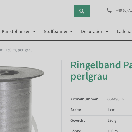
+49 (0)71
Kunstpflanzen
Stoffbanner
Dekoration
Ladena
mm, 150 m, perlgrau
Ringelband Pa
perlgrau
Artikelnummer
66449316
Breite
1 cm
Gewicht
150 g
Länge
150 m