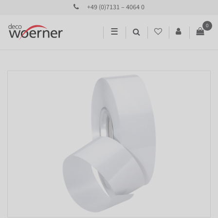
+49 (0)7131 – 4064 0
0
☰