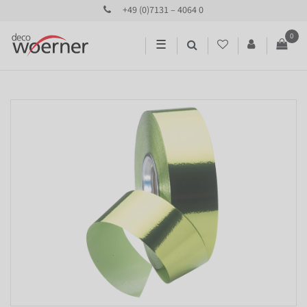
+49 (0)7131 – 4064 0
0
☰