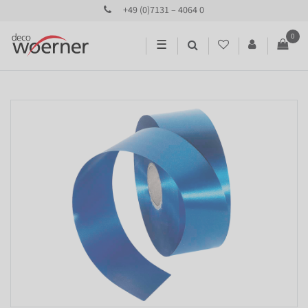
+49 (0)7131 – 4064 0
0
☰