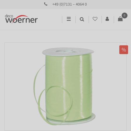
+49 (0)7131 – 4064 0
0
☰
%