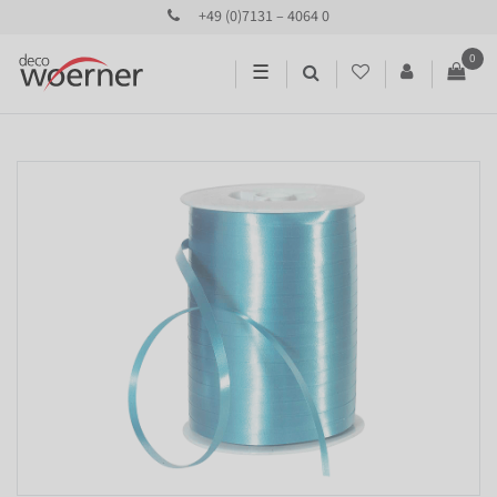
+49 (0)7131 – 4064 0
0
☰