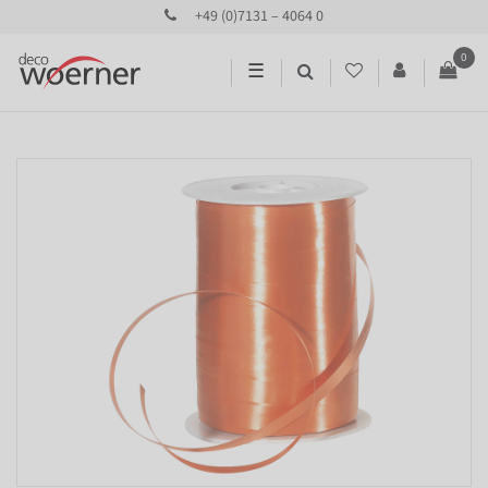
+49 (0)7131 – 4064 0
0
☰