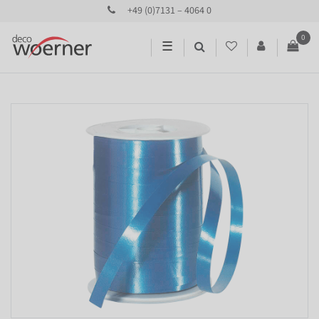
+49 (0)7131 – 4064 0
0
☰