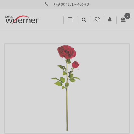
+49 (0)7131 – 4064 0
0
☰