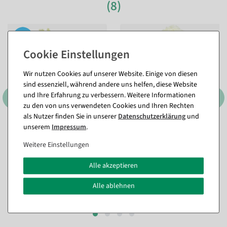
(8)
Wir nutzen Cookies auf unserer Website. Einige von diesen
sind essenziell, während andere uns helfen, diese Website
und Ihre Erfahrung zu verbessern. Weitere Informationen
zu den von uns verwendeten Cookies und Ihren Rechten
als Nutzer finden Sie in unserer
Daten­schutz­erklärung
und
unserem
Impressum
.
Künstlicher Blumenzweig
Künstliche Pfingstrose 60
mit gelben Blüten 107 cm
cm
, Farbe: weiß
Weitere Einstellungen
aus Kunststoff
Sofort versandfähig.
Sofort versandfähig.
Alle akzeptieren
ab 4,70 €
27,31 €
3,95 EUR zzgl. ges. MwSt.
Alle ablehnen
22,95 EUR zzgl. ges. MwSt.