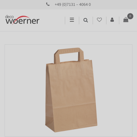
+49 (0)7131 – 4064 0
0
☰