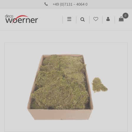
+49 (0)7131 – 4064 0
0
☰