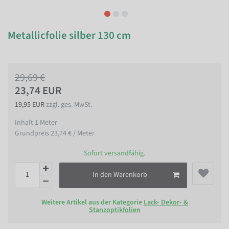
Metallicfolie silber 130 cm
29,69 €
23,74 EUR
19,95 EUR
zzgl. ges. MwSt.
Inhalt
1
Meter
Grundpreis
23,74 € / Meter
Sofort versandfähig.
In den Warenkorb
Weitere Artikel aus der Kategorie
Lack- Dekor- &
Stanzoptikfolien