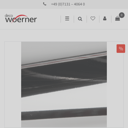
+49 (0)7131 – 4064 0
0
☰
%