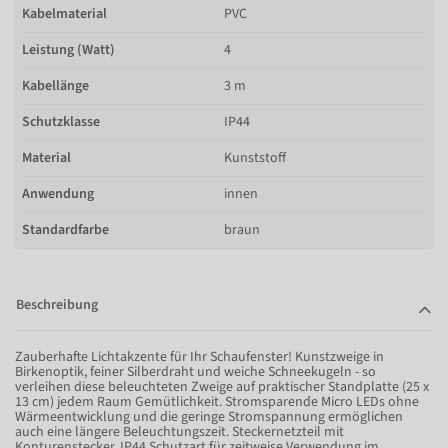
Kabelmaterial
PVC
Leistung (Watt)
4
Kabellänge
3 m
Schutzklasse
IP44
Material
Kunststoff
Anwendung
innen
Standardfarbe
braun
Beschreibung
Zauberhafte Lichtakzente für Ihr Schaufenster! Kunstzweige in
Birkenoptik, feiner Silberdraht und weiche Schneekugeln - so
verleihen diese beleuchteten Zweige auf praktischer Standplatte (25 x
13 cm) jedem Raum Gemütlichkeit. Stromsparende Micro LEDs ohne
Wärmeentwicklung und die geringe Stromspannung ermöglichen
auch eine längere Beleuchtungszeit. Steckernetzteil mit
Konturenstecker, IP44 Schutzart für zeitweise Verwendung im