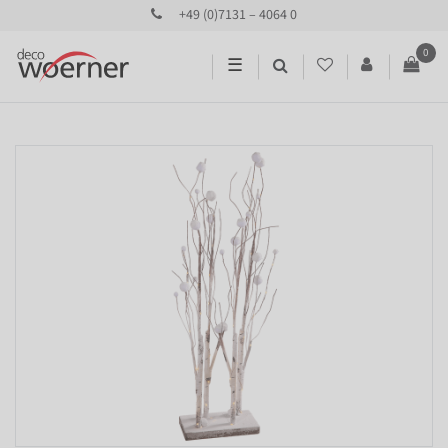
+49 (0)7131 – 4064 0
0
☰