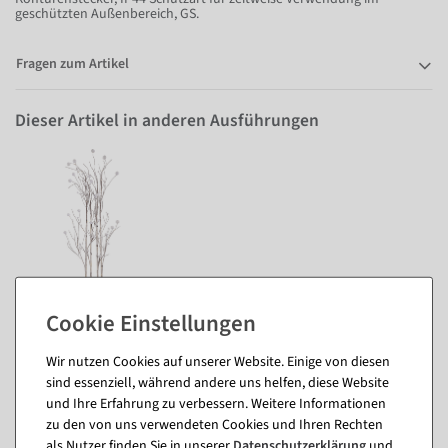
geschützten Außenbereich, GS.
Fragen zum Artikel
Dieser Artikel in anderen Ausführungen
130 cm
Wir nutzen Cookies auf unserer Website. Einige von diesen
Passende Artikel zu diesem Produkt
sind essenziell, während andere uns helfen, diese Website
und Ihre Erfahrung zu verbessern. Weitere Informationen
(8)
zu den von uns verwendeten Cookies und Ihren Rechten
als Nutzer finden Sie in unserer
Daten­schutz­erklärung
und