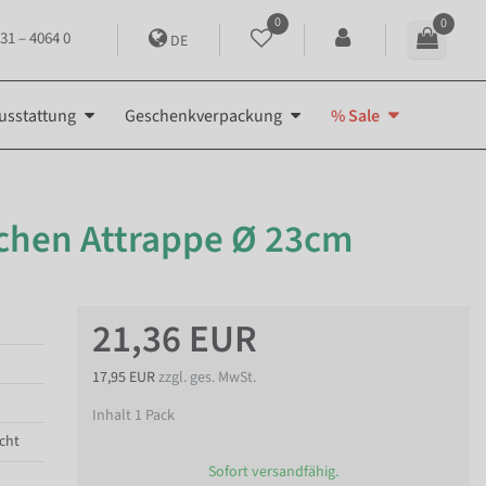
0
0
31 – 4064 0
DE
usstattung
Geschenkverpackung
% Sale
chen Attrappe Ø 23cm
21,36 EUR
17,95 EUR
zzgl. ges. MwSt.
Inhalt
1
Pack
cht
Sofort versandfähig.