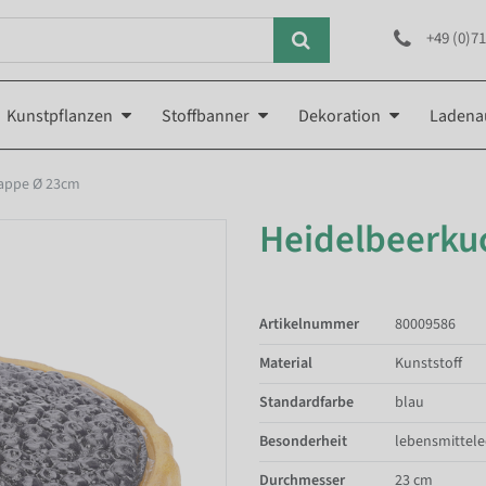
+49 (0)71
Kunstpflanzen
Stoffbanner
Dekoration
Ladena
rappe Ø 23cm
Heidelbeerku
Artikelnummer
80009586
Material
Kunststoff
Standardfarbe
blau
Besonderheit
lebensmittele
Durchmesser
23 cm