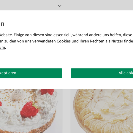
ebsite. Einige von diesen sind essenziell, während andere uns helfen, diese
en zu den von uns verwendeten Cookies und Ihren Rechten als Nutzer finde
Passende Artikel zu diesem Produkt (8)
sum
.
kzeptieren
Alle ab