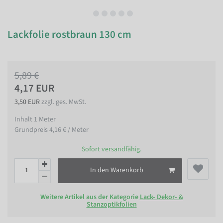
Lackfolie rostbraun 130 cm
5,89 €
4,17 EUR
3,50 EUR
zzgl. ges. MwSt.
Inhalt
1
Meter
Grundpreis
4,16 € / Meter
Sofort versandfähig.
In den Warenkorb
Weitere Artikel aus der Kategorie
Lack- Dekor- &
Stanzoptikfolien