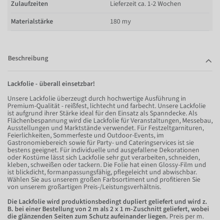
Zulaufzeiten
Lieferzeit ca. 1-2 Wochen
Materialstärke
180 my
Beschreibung
Lackfolie - überall einsetzbar!
Unsere Lackfolie überzeugt durch hochwertige Ausführung in
Premium-Qualität - reißfest, lichtecht und farbecht. Unsere Lackfolie
ist aufgrund ihrer Stärke ideal für den Einsatz als Spanndecke. Als
Flächenbespannung wird die Lackfolie für Veranstaltungen, Messebau,
Ausstellungen und Marktstände verwendet. Für Festzeltgarnituren,
Feierlichkeiten, Sommerfeste und Outdoor-Events, im
Gastronomiebereich sowie für Party- und Cateringservices ist sie
bestens geeignet. Für individuelle und ausgefallene Dekorationen
oder Kostüme lässt sich Lackfolie sehr gut verarbeiten, schneiden,
kleben, schweißen oder tackern. Die Folie hat einen Glossy-Film und
ist blickdicht, formanpassungsfähig, pflegeleicht und abwischbar.
Wählen Sie aus unserem großen Farbsortiment und profitieren Sie
von unserem großartigen Preis-/Leistungsverhältnis.
Die Lackfolie wird produktionsbedingt dupliert geliefert und wird z.
B. bei einer Bestellung von 2 m als 2 x 1 m-Zuschnitt geliefert, wobei
die glänzenden Seiten zum Schutz aufeinander liegen.
Preis per m.