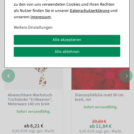
zu den von uns verwendeten Cookies und Ihren Rechten
als Nutzer finden Sie in unserer
Daten­schutz­erklärung
und
Passende Artikel zu diesem Produkt
unserem
Impressum
.
(8)
Weitere Einstellungen
%
Alle akzeptieren
Alle ablehnen
Abwaschbare Wachstuch-
Stanzoptikfolie matt 90 cm
Tischdecke "Erdbeeren",
breit, rot
Meterware 140 cm breit
Sofort versandfähig.
Sofort versandfähig.
29,69 €
ab 8,21 €
ab 11,84 €
6,90 EUR zzgl. ges. MwSt.
9,95 EUR zzgl. ges. MwSt.