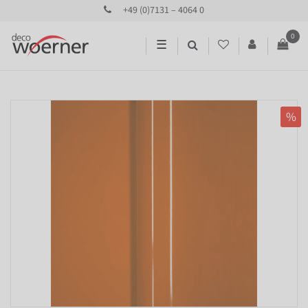
+49 (0)7131 – 4064 0
0
☰
%