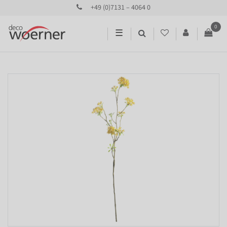
+49 (0)7131 – 4064 0
0
☰