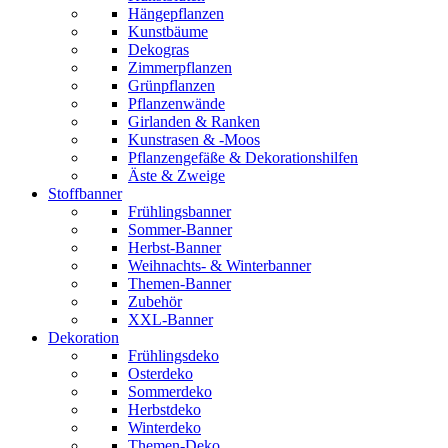
Hängepflanzen
Kunstbäume
Dekogras
Zimmerpflanzen
Grünpflanzen
Pflanzenwände
Girlanden & Ranken
Kunstrasen & -Moos
Pflanzengefäße & Dekorationshilfen
Äste & Zweige
Stoffbanner
Frühlingsbanner
Sommer-Banner
Herbst-Banner
Weihnachts- & Winterbanner
Themen-Banner
Zubehör
XXL-Banner
Dekoration
Frühlingsdeko
Osterdeko
Sommerdeko
Herbstdeko
Winterdeko
Themen-Deko