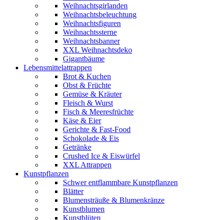
Weihnachtsgirlanden
Weihnachtsbeleuchtung
Weihnachtsfiguren
Weihnachtssterne
Weihnachtsbanner
XXL Weihnachtsdeko
Gigantbäume
Lebensmittelattrappen
Brot & Kuchen
Obst & Früchte
Gemüse & Kräuter
Fleisch & Wurst
Fisch & Meeresfrüchte
Käse & Eier
Gerichte & Fast-Food
Schokolade & Eis
Getränke
Crushed Ice & Eiswürfel
XXL Attrappen
Kunstpflanzen
Schwer entflammbare Kunstpflanzen
Blätter
Blumensträuße & Blumenkränze
Kunstblumen
Kunstblüten