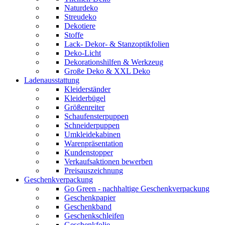
Naturdeko
Streudeko
Dekotiere
Stoffe
Lack- Dekor- & Stanzoptikfolien
Deko-Licht
Dekorationshilfen & Werkzeug
Große Deko & XXL Deko
Ladenausstattung
Kleiderständer
Kleiderbügel
Größenreiter
Schaufensterpuppen
Schneiderpuppen
Umkleidekabinen
Warenpräsentation
Kundenstopper
Verkaufsaktionen bewerben
Preisauszeichnung
Geschenkverpackung
Go Green - nachhaltige Geschenkverpackung
Geschenkpapier
Geschenkband
Geschenkschleifen
Geschenkfolie