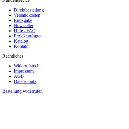
Kundenservice
Direktbestellung
Versandkosten
Rückgabe
Newsletter
Hilfe / FAQ
Projektanfragen
Katalog
Kontakt
Rechtliches
Widerrufsrecht
Impressum
AGB
Datenschutz
Bestellung widerrufen
Folgen Sie uns in unseren sozialen Netzwerken:
*Ihr Gutscheincode ist einmalig einlösbar, ab einen Bestellwert
von 50 € inkl. ges. MwSt.
Vorkasse
PayPal