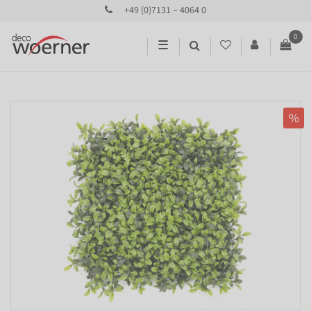
+49 (0)7131 – 4064 0
0
☰
%