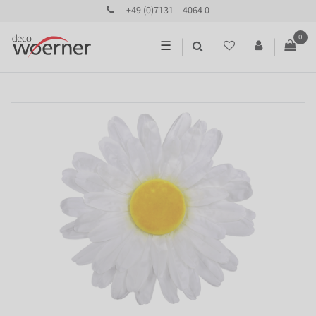
+49 (0)7131 – 4064 0
0
☰