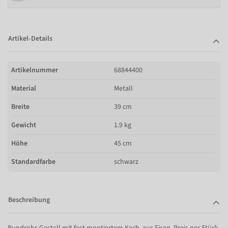
Artikel-Details
Artikelnummer
68844400
Material
Metall
Breite
39 cm
Gewicht
1.9 kg
Höhe
45 cm
Standardfarbe
schwarz
Beschreibung
Rundrohr-Gestell mit fest montiertem Korb, aus Eisen, Preis per Stück