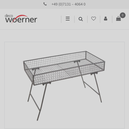
+49 (0)7131 – 4064 0
0
☰