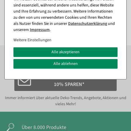
sind essenziell, während andere uns helfen, diese Website
und Ihre Erfahrung zu verbessern. Weitere Informationen
95,14 €
308,21 €
zu den von uns verwendeten Cookies und Ihren Rechten
213,01 €
79,95 EUR zzgl. ges. MwSt.
179,00 EUR zzgl. ges. MwSt.
als Nutzer finden Sie in unserer
Daten­schutz­erklärung
und
unserem
Impressum
.
Weitere Einstellungen
Alle akzeptieren
Zum Newsletter anmelden und sofort
10%
bei der
nächsten Bestellung sparen.*
Alle ablehnen
Newsletter abonnieren und sofort
10% SPAREN*
Immer informiert über aktuelle Deko-Trends, Angebote, Aktionen und
vieles Mehr!
Über 8.000 Produkte