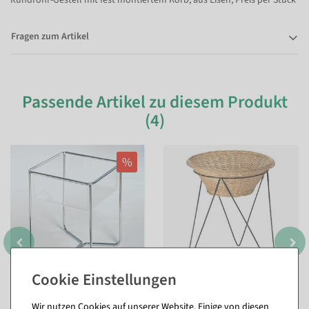
Fragen zum Artikel
Passende Artikel zu diesem Produkt
(4)
%
Verkaufsschütte
Verkaufsständer 60 cm Ø
Wir nutzen Cookies auf unserer Website. Einige von diesen
Sofort versandfähig.
Sofort versandfähig.