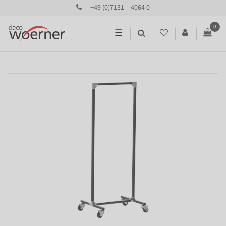
+49 (0)7131 – 4064 0
0
☰