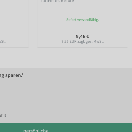
Tartelettes 6 Stück
Sofort versandfähig.
9,46 €
wSt.
7,95 EUR zzgl. ges. MwSt.
ng sparen.*
ehr!
persönliche