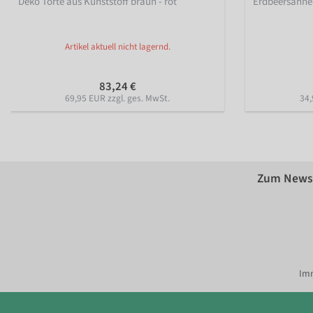
Deko Torte aus Kunststoff braun - rot
Erdbeersahne 
Artikel aktuell nicht lagernd.
83,24 €
69,95 EUR zzgl. ges. MwSt.
34,
Zum Newsl
Imm