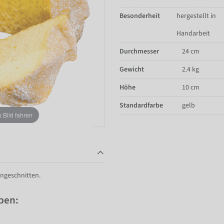
Besonderheit
hergestellt in
Handarbeit
Durchmesser
24 cm
Gewicht
2.4 kg
Höhe
10 cm
Standardfarbe
gelb
Bild fahren
ngeschnitten.
pen: