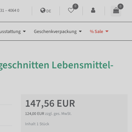
0
0
31 – 4064 0
DE
usstattung
Geschenkverpackung
% Sale
eschnitten Lebensmittel-
147,56 EUR
124,00 EUR
zzgl. ges. MwSt.
Inhalt
1
Stück