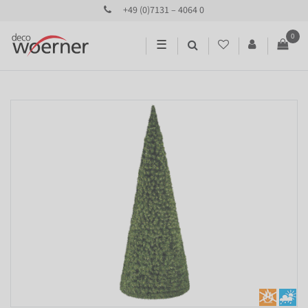
+49 (0)7131 – 4064 0
0
☰