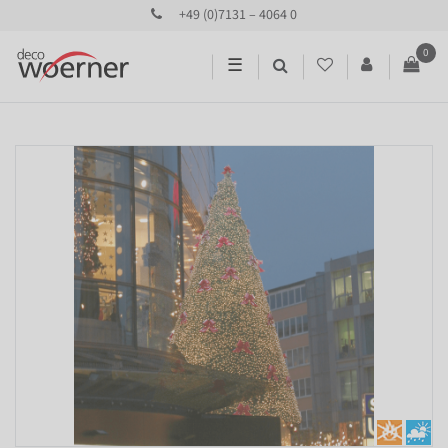
+49 (0)7131 – 4064 0
0
☰