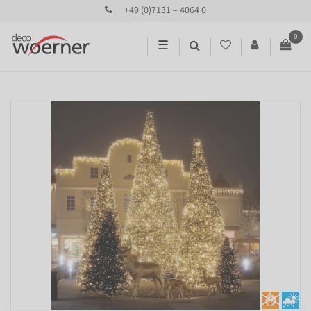
+49 (0)7131 – 4064 0
0
☰