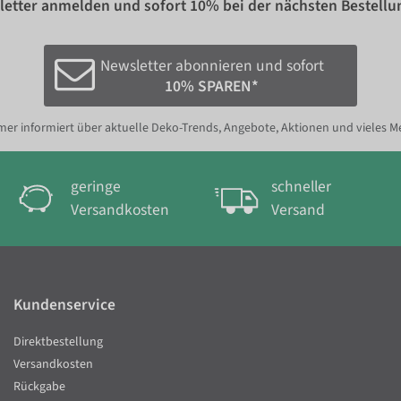
etter anmelden und sofort
10%
bei der nächsten Bestellu
Newsletter abonnieren und sofort
10% SPAREN*
er informiert über aktuelle Deko-Trends, Angebote, Aktionen und vieles M
geringe
schneller
Versandkosten
Versand
Kundenservice
Direktbestellung
Versandkosten
Rückgabe