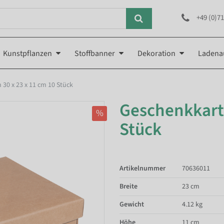
+49 (0)71
Kunstpflanzen
Stoffbanner
Dekoration
Ladena
30 x 23 x 11 cm 10 Stück
Geschenkkarto
%
Stück
Artikelnummer
70636011
Breite
23 cm
Gewicht
4.12 kg
Höhe
11 cm