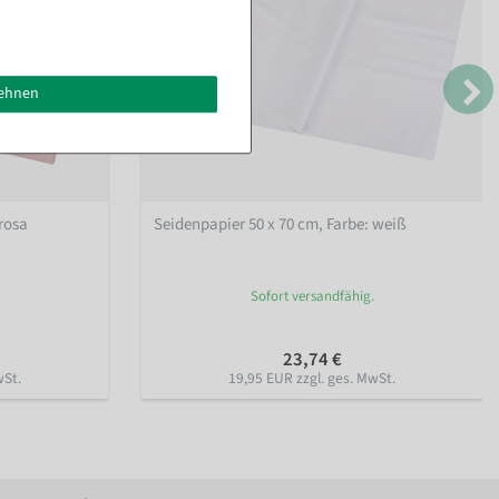
lehnen
 rosa
Seidenpapier 50 x 70 cm
, Farbe: weiß
Sofort versandfähig.
23,74 €
wSt.
19,95 EUR zzgl. ges. MwSt.