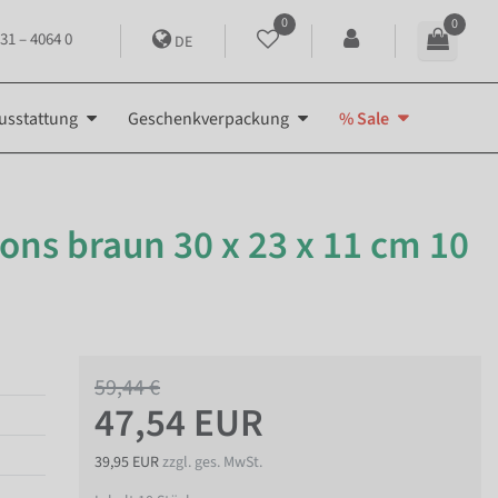
0
0
31 – 4064 0
DE
usstattung
Geschenkverpackung
% Sale
ns braun 30 x 23 x 11 cm 10
59,44 €
47,54 EUR
39,95 EUR
zzgl. ges. MwSt.