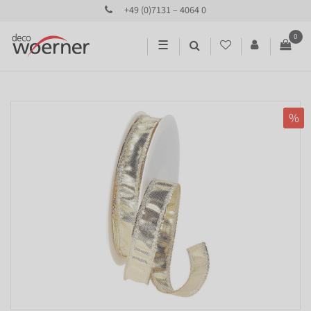
+49 (0)7131 – 4064 0
0
☰
%