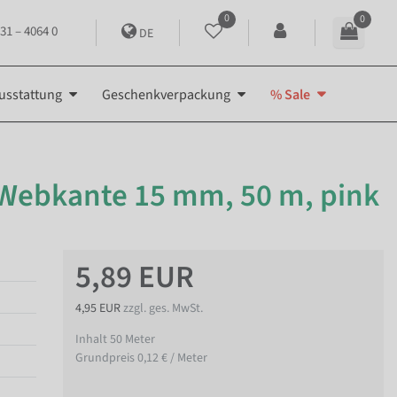
0
0
31 – 4064 0
DE
usstattung
Geschenkverpackung
% Sale
 Webkante 15 mm, 50 m, pink
5,89 EUR
4,95 EUR
zzgl. ges. MwSt.
Inhalt
50
Meter
Grundpreis
0,12 € / Meter