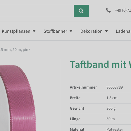
+49 (0)71
Kunstpflanzen
Stoffbanner
Dekoration
Ladena
15 mm, 50 m, pink
Taftband mit
Artikelnummer
80003789
Breite
1.5 cm
Gewicht
300 g
Länge
50 m
Material
Polyester