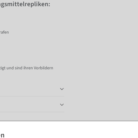
gsmittelrepliken:
rafen
gt und sind ihren Vorbildern
Passende Artikel zu diesem Produkt (8)