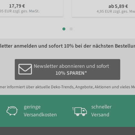
17,79 €
ab 5,89 €
95 EUR zzgl. ges. MwSt.
4,95 EUR zzgl. ges. Mw
etter anmelden und sofort
10%
bei der nächsten Bestellu
Newsletter abonnieren und sofort
10% SPAREN*
er informiert über aktuelle Deko-Trends, Angebote, Aktionen und vieles M
geringe
schneller
Versandkosten
Versand