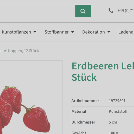
+49 (0)71
Kunstpflanzen
Stoffbanner
Dekoration
Ladena
l-Attrappen, 12 Stück
Erdbeeren Le
Stück
Artikelnummer
19729801
Material
Kunststoff
Durchmesser
5 cm
Gewicht
100 g