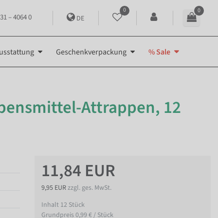
0
0
31 – 4064 0
DE
usstattung
Geschenkverpackung
% Sale
bensmittel-Attrappen, 12
11,84 EUR
9,95 EUR
zzgl. ges. MwSt.
Inhalt
12
Stück
Grundpreis
0,99 € / Stück