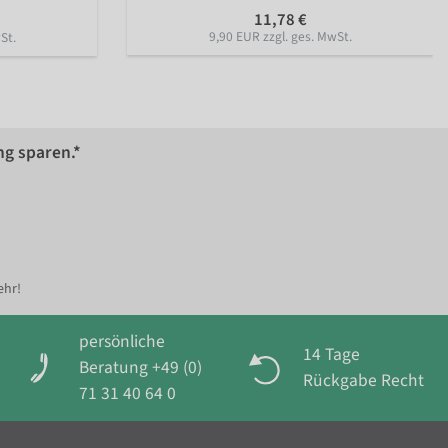
11,78 €
9,90 EUR zzgl. ges. MwSt.
St.
ng sparen.*
ehr!
persönliche
14 Tage
Beratung +49 (0)
Rückgabe Recht
71 31 40 64 0