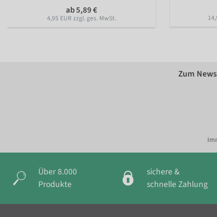
ab 5,89 €
14,
4,95 EUR zzgl. ges. MwSt.
Zum Newsl
Imm
Über 8.000
sichere &
Produkte
schnelle Zahlung