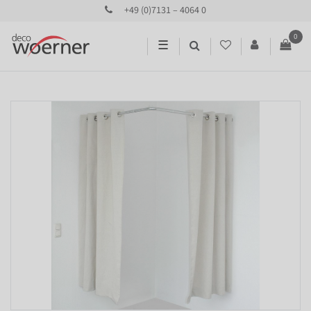
+49 (0)7131 – 4064 0
0
☰