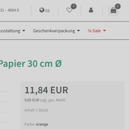
0
0
31 – 4064 0
DE
usstattung
Geschenkverpackung
% Sale
Papier 30 cm Ø
11,84 EUR
9,95 EUR
zzgl. ges. MwSt.
Inhalt
1
Stück
Farbe:
orange