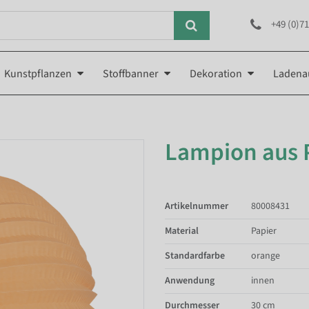
+49 (0)71
Kunstpflanzen
Stoffbanner
Dekoration
Ladena
Lampion aus 
Artikelnummer
80008431
Material
Papier
Standardfarbe
orange
Anwendung
innen
Durchmesser
30 cm