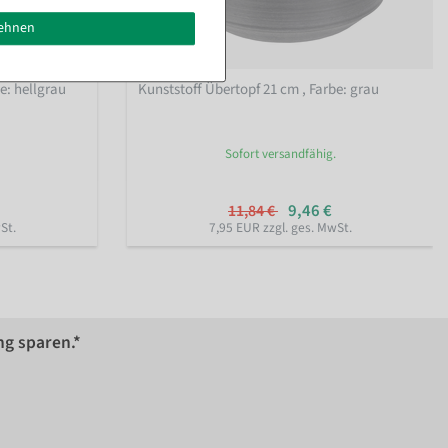
lehnen
be: hellgrau
Kunststoff Übertopf 21 cm
, Farbe: grau
Sofort versandfähig.
9,46 €
11,84 €
St.
7,95 EUR zzgl. ges. MwSt.
ng sparen.*