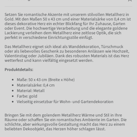
Setzen Sie romantische Akzente mit unserem stilvollen Metallherz in
Gold. Mit den Maßen 50 x 43 cm und einer Materialsärke von 0,4 cm ist
dieses dekorative Herz ein echter Blickfang für Ihr Zuhause, Garten
oder Event. Die hochwertige Verarbeitung und die elegante goldene
Lackierung verleihen dem Metallherz eine zeitlose Optik, die sich
perfekt in verschiedene Einrichtungsstile einfügt.
Das Metallherz eignet sich ideal als Wanddekoration, Türschmuck
oder als liebevolles Geschenk zu besonderen Anlässen wie Hochzeit,
Valentinstag oder Jubiläen. Dank des robusten Materials ist das Herz
wetterfest und kann vielfältig eingesetzt werden.
Produktdetails:
Maße: 50 x 43 cm (Breite x Höhe)
Materialsärke: 0,4 cm
Material: Metall
Farbe: gold
Vielseitig einsetzbar für Wohn- und Gartendekoration
Bringen Sie mit dem golendem Metallherz Wärme und Stil in Ihre
Räume oder schaffen Sie ein romantisches Ambiente im Garten. Die
schlichte, aber wirkungsvolle Gestaltung macht das Herz zu einem
beliebten Dekoobjekt, das Herzen höher schlagen lässt.