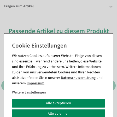
Fragen zum Artikel
Passende Artikel zu diesem Produkt
(8)
%
%
Wir nutzen Cookies auf unserer Website. Einige von diesen
sind essenziell, während andere uns helfen, diese Website
und Ihre Erfahrung zu verbessern. Weitere Informationen
zu den von uns verwendeten Cookies und Ihren Rechten
als Nutzer finden Sie in unserer
Daten­schutz­erklärung
und
unserem
Impressum
.
Weitere Einstellungen
LED Wachskerzen rund 10
Deko Herz-Stempel 25 cm Ø
Alle akzeptieren
cm Ø
, Farbe: rot
Sofort versandfähig.
Sofort versandfähig.
Alle ablehnen