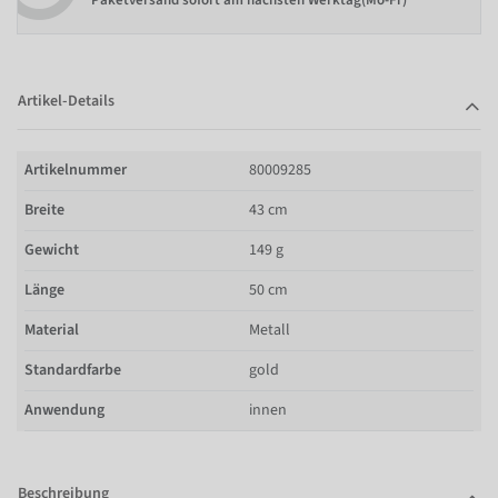
Paketversand sofort am nächsten Werktag(Mo-Fr)
Artikel-Details
Artikelnummer
80009285
Breite
43 cm
Gewicht
149 g
Länge
50 cm
Material
Metall
Standardfarbe
gold
Anwendung
innen
Beschreibung