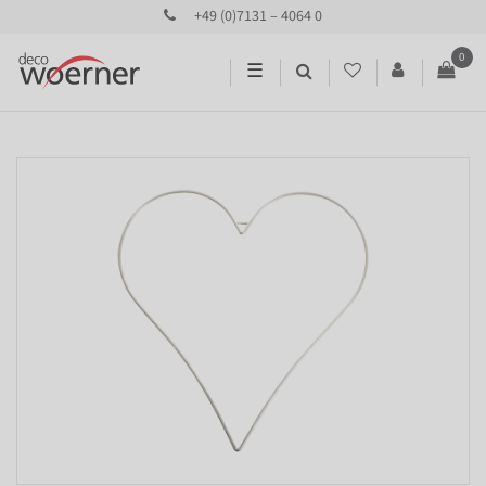
+49 (0)7131 – 4064 0
0
☰