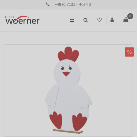
+49 (0)7131 – 4064 0
0
☰
%