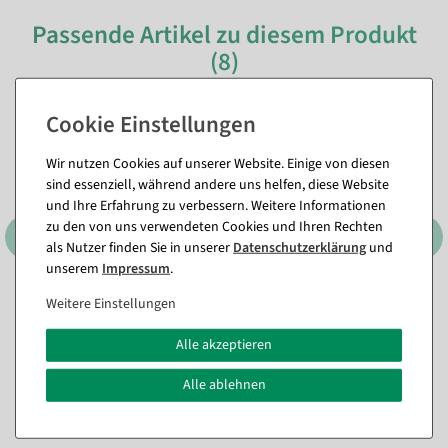
Passende Artikel zu diesem Produkt
(8)
Wir nutzen Cookies auf unserer Website. Einige von diesen
sind essenziell, während andere uns helfen, diese Website
und Ihre Erfahrung zu verbessern. Weitere Informationen
zu den von uns verwendeten Cookies und Ihren Rechten
als Nutzer finden Sie in unserer
Daten­schutz­erklärung
und
unserem
Impressum
.
Weitere Einstellungen
Künstlicher Forsythienzweig
Künstlicher Narzissen-
gelb, 95 cm
Blumenstrauß 38 cm
Alle akzeptieren
Sofort versandfähig.
Sofort versandfähig.
Alle ablehnen
11,84 €
9,46 €
9,95 EUR zzgl. ges. MwSt.
7,95 EUR zzgl. ges. MwSt.