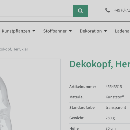
+49 (0)71
Kunstpflanzen
Stoffbanner
Dekoration
Ladena
okopf, Herr, klar
Dekokopf, Herr
Artikelnummer
45543515
Material
Kunststoff
Standardfarbe
transparent
Gewicht
280 g
Höhe
30 cm