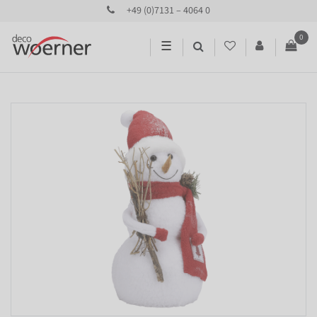
+49 (0)7131 – 4064 0
0
☰