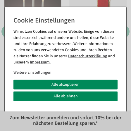
Wir nutzen Cookies auf unserer Website. Einige von diesen
sind essenziell, während andere uns helfen, diese Website
und Ihre Erfahrung zu verbessern. Weitere Informationen
Schwibbogen mit 5 LED
Thron "Barock" 190 cm
zu den von uns verwendeten Cookies und Ihren Rechten
Kerzen 33 cm
hoch, gold-rot
als Nutzer finden Sie in unserer
Daten­schutz­erklärung
und
Sofort versandfähig.
Artikel aktuell nicht lagernd.
unserem
Impressum
.
Liefertermin der Ware noch
unbekannt.
Weitere Einstellungen
18,98 €
10,65 €
2.136,05 €
Alle akzeptieren
8,95 EUR zzgl. ges. MwSt.
1.795,00 EUR zzgl. ges. MwSt.
Alle ablehnen
Zum Newsletter anmelden und sofort
10%
bei der
nächsten Bestellung sparen.*