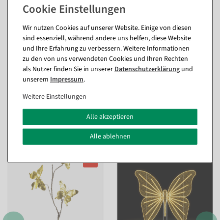
Passende Artikel zu diesem Produkt
Wir nutzen Cookies auf unserer Website. Einige von diesen
Perlonfaden 100 m, 25 kg Reißkraft
sind essenziell, während andere uns helfen, diese Website
+9,46 €
(inkl. ges. MwSt.)
und Ihre Erfahrung zu verbessern. Weitere Informationen
zu den von uns verwendeten Cookies und Ihren Rechten
als Nutzer finden Sie in unserer
Daten­schutz­erklärung
und
unserem
Impressum
.
Weitere Einstellungen
Passende Artikel zu diesem Produkt
Alle akzeptieren
(8)
Alle ablehnen
%