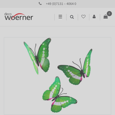
+49 (0)7131 – 4064 0
0
☰