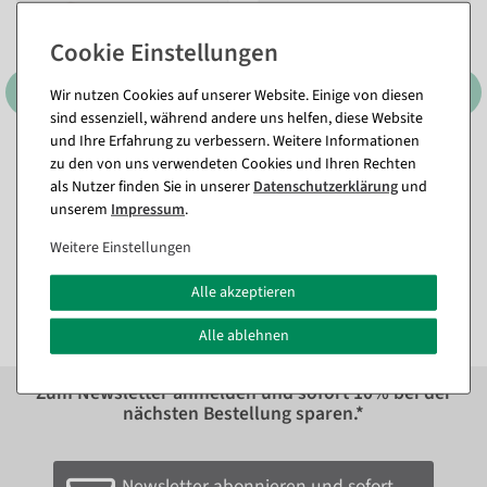
Wir nutzen Cookies auf unserer Website. Einige von diesen
sind essenziell, während andere uns helfen, diese Website
und Ihre Erfahrung zu verbessern. Weitere Informationen
zu den von uns verwendeten Cookies und Ihren Rechten
Deko Holz-Schlitten 62 cm
Deko Holzschlitten mit
als Nutzer finden Sie in unserer
Daten­schutz­erklärung
und
Aluminiumkufen 45 cm
Sofort versandfähig.
unserem
Impressum
.
Sofort versandfähig.
Weitere Einstellungen
77,29 €
35,64 €
64,95 EUR zzgl. ges. MwSt.
29,95 EUR zzgl. ges. MwSt.
Alle akzeptieren
Alle ablehnen
Zum Newsletter anmelden und sofort
10%
bei der
nächsten Bestellung sparen.*
Newsletter abonnieren und sofort