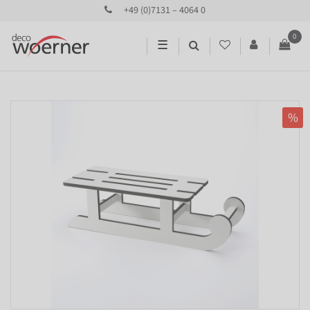
+49 (0)7131 – 4064 0
0
☰
%